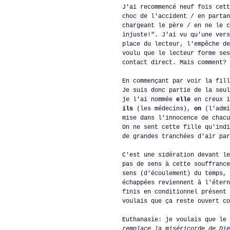
J'ai recommencé neuf fois cett
choc de l'accident / en partan
chargeant le père / en ne le c
injuste!". J'ai vu qu'une vers
place du lecteur, l'empêche de
voulu que le lecteur forme ses
contact direct. Mais comment?
En commençant par voir la fill
Je suis donc partie de la seul
je l'ai nommée
elle
en creux i
ils
(les médecins),
on
(l'admi
mise dans l'innocence de chacu
On ne sent cette fille qu'indi
de grandes tranchées d'air par
C'est une sidération devant le
pas de sens à cette souffrance
sens (d'écoulement) du temps, 
échappées reviennent à l'étern
finis en conditionnel présent 
voulais que ça reste ouvert co
Euthanasie: je voulais que le
remplace la miséricorde de Die