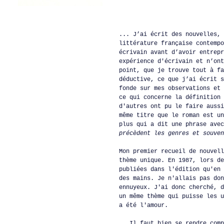
... J’ai écrit des nouvelles, 
littérature française contempo
écrivain avant d’avoir entrepr
expérience d'écrivain et n’ont
point, que je trouve tout à fa
déductive, ce que j’ai écrit s
fonde sur mes observations et 
ce qui concerne la définition 
d'autres ont pu le faire aussi
même titre que le roman est un
plus qui a dit une phrase avec
précèdent les genres et souve
Mon premier recueil de nouvel
thème unique. En 1987, lors de
publiées dans l'édition qu'en 
des mains. Je n'allais pas don
ennuyeux. J'ai donc cherché, d
un même thème qui puisse les u
a été l'amour.
Il faut bien se rendre compt