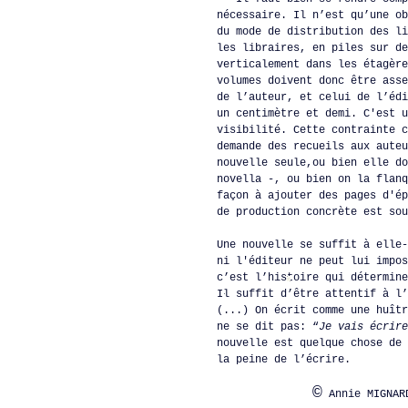
nécessaire. Il n’est qu’une ob
du mode de distribution des li
les libraires, en piles sur de
verticalement dans les étagère
volumes doivent donc être asse
de l’auteur, et celui de l’édi
un centimètre et demi. C'est u
visibilité. Cette contrainte c
demande des recueils aux auteu
nouvelle seule,ou bien elle do
novella -, ou bien on la flanq
façon à ajouter des pages d'ép
de production concrète est sou
Une nouvelle se suffit à elle-
ni l'éditeur ne peut lui impos
c’est l’histoire qui détermine
Il suffit d’être attentif à l’
(...) On écrit comme une huîtr
ne se dit pas: “
Je vais écrire
nouvelle est quelque chose de 
la peine de l’écrire.
©
Annie MIGNAR