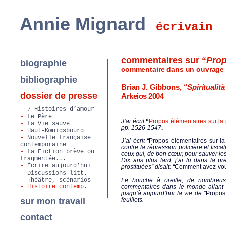
Annie Mignard
écrivain
commentaires sur “
Prop
biographie
commentaire dans un ouvrage à
bibliographie
Brian J. Gibbons,
“Spiritualit
dossier de presse
Arkeios 2004
-
7 Histoires d’amour
-
Le Père
J’ai écrit
“
Propos élémentaires sur la p
-
La Vie sauve
pp. 1526-1547
.
-
Haut-Kœnigsbourg
-
Nouvelle française
J’ai écrit “
Propos élémentaires sur la 
contemporaine
contre la répression policière et fis
-
La Fiction brève ou
ceux qui, de bon cœur, pour sauver les 
fragmentée...
Dix ans plus tard, j’ai lu dans la 
-
Écrire aujourd’hui
prostituées” disait: “
Comment avez-vous
-
Discussions litt.
-
Théâtre, scénarios
Le bouche à oreille, de nombreuse
-
Histoire contemp.
commentaires dans le monde allant de
jusqu’à aujourd’hui la vie de “
Propos 
sur mon travail
feuillets.
contact