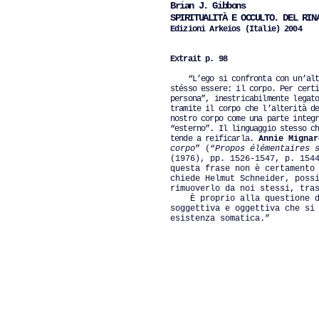
Brian J. Gibbons
SPIRITUALITÀ E OCCULTO. DEL RIN
Edizioni Arkeios (Italie) 2004
Extrait p. 98
“L’ego si confronta con un’alter
stésso essere: il corpo. Per cert
persona”, inestricabilmente legat
tramite il corpo che l’alterità d
nostro corpo come una parte integ
“esterno”. Il linguaggio stesso c
tende a reificarla.
Annie Mignar
corpo
” (“
Propos élémentaires 
(1976), pp. 1526-1547, p. 154
questa frase non è certamento
chiede Helmut Schneider, poss
rimuoverlo da noi stessi, tra
È proprio alla questione del
soggettiva e oggettiva che si
esistenza somatica.”