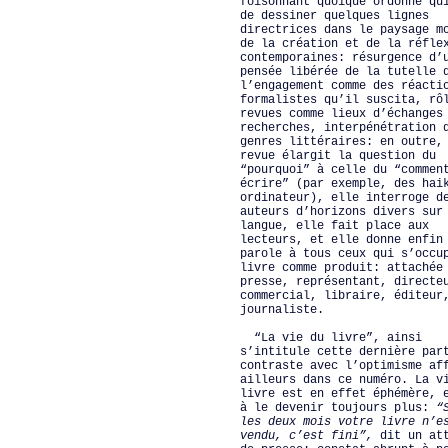
foisonnant quoique ordonné qu
de dessiner quelques lignes
directrices dans le paysage m
de la création et de la réfle
contemporaines: résurgence d’
pensée libérée de la tutelle 
l’engagement comme des réacti
formalistes qu’il suscita, rô
revues comme lieux d’échanges
recherches, interpénétration 
genres littéraires: en outre,
revue élargit la question du
“pourquoi” à celle du “commen
écrire” (par exemple, des hai
ordinateur), elle interroge d
auteurs d’horizons divers sur
langue, elle fait place aux
lecteurs, et elle donne enfin
parole à tous ceux qui s’occu
livre comme produit: attachée
presse, représentant, directe
commercial, libraire, éditeur
journaliste.
“La vie du livre”, ainsi
s’intitule cette dernière par
contraste avec l’optimisme af
ailleurs dans ce numéro. La v
livre est en effet éphémère, 
à le devenir toujours plus:
“
les deux mois votre livre n’e
vendu, c’est fini”,
dit un att