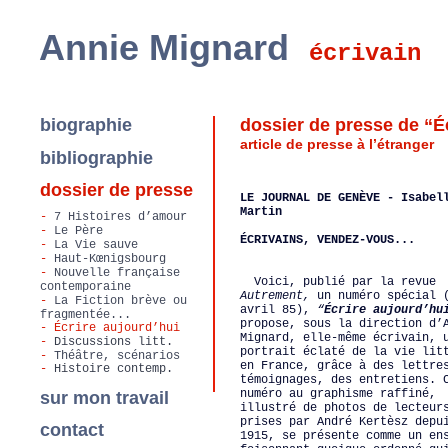
Annie Mignard
écrivain
biographie
dossier de presse de “É
article de presse à l’étranger
bibliographie
dossier de presse
LE JOURNAL DE GENÈVE - Isabel
Martin
-
7 Histoires d’amour
-
Le Père
ÉCRIVAINS, VENDEZ-VOUS...
-
La Vie sauve
-
Haut-Kœnigsbourg
-
Nouvelle française
Voici, publié par la revue
contemporaine
Autrement,
un numéro spécial 
-
La Fiction brève ou
avril 85),
“
Écrire aujourd’hu
fragmentée...
propose, sous la direction d’
- Écrire aujourd’hui
Mignard, elle-même écrivain, 
-
Discussions litt.
portrait éclaté de la vie lit
-
Théâtre, scénarios
en France, grâce à des lettre
-
Histoire contemp.
témoignages, des entretiens. 
numéro au graphisme raffiné,
sur mon travail
illustré de photos de lecteur
prises par André Kertèsz depu
contact
1915, se présente comme un en