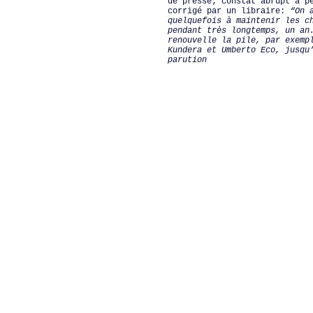
de presse; constat abrupt à p
corrigé par un libraire:
“On 
quelquefois à maintenir les c
pendant très longtemps, un an
renouvelle la pile, par exemp
Kundera et Umberto Eco, jusqu
parution