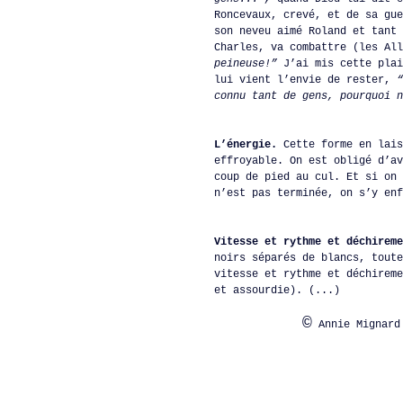
Roncevaux, crevé, et de sa gue
son neveu aimé Roland et tant 
Charles, va combattre (les Al
peineuse!”
J’ai mis cette plai
lui vient l’envie de rester,
“
connu tant de gens, pourquoi n
L’énergie.
Cette forme en lais
effroyable. On est obligé d’av
coup de pied au cul. Et si on 
n’est pas terminée, on s’y en
Vitesse et rythme et déchireme
noirs séparés de blancs, toute
vitesse et rythme et déchireme
et assourdie). (...)
©
Annie Mignard