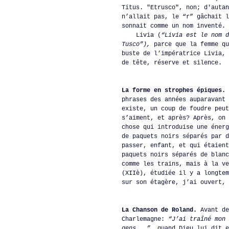
Titus. "Etrusco", non; d'autan
n’allait pas, le “r” gâchait l
sonnait comme un nom inventé. 
Livia (
“Livia est le nom d
Tusco”),
parce que la femme qu
buste de l’impératrice Livia, 
de tête, réserve et silence.
La forme en strophes épiques.
phrases des années auparavant 
existe, un coup de foudre peut
s’aiment, et après? Après, on 
chose qui introduise une énerg
de paquets noirs séparés par d
passer, enfant, et qui étaient
paquets noirs séparés de blanc
comme les trains, mais à la v
(XIIè), étudiée il y a longte
sur son étagère, j’ai ouvert, 
La Chanson de Roland.
Avant de
Charlemagne:
“J’ai traîné mon 
gens...”,
quand Dieu lui dit e