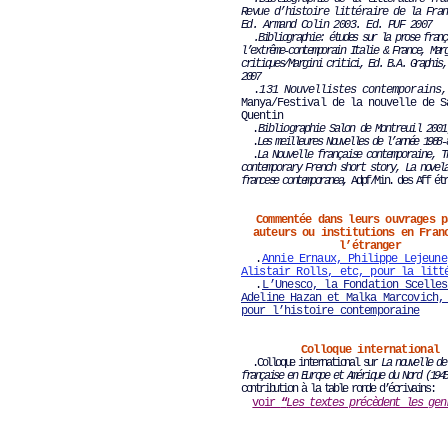
Revue d’histoire littéraire de la Fran
Ed. Armand Colin 2003. Ed. PUF 2007
.Bibliographie: études sur la prose franç
l’extrême-contemporain Italie & France, Mar
critiques/Margini critici,
Ed. B.A. Graphis,
2007
.
131 Nouvellistes contemporains,
Manya/Festival de la nouvelle de S
Quentin
.
Bibliographie Salon de Montreuil 2001
.
Les meilleures Nouvelles de l’année 1988-
.
La Nouvelle française contemporaine, T
contemporary French short story, La novel
francese contemporanea,
Adpf/Min. des Aff étr
Commentée dans leurs ouvrages p
auteurs ou institutions en Fran
l’étranger
.
Annie Ernaux, Philippe Lejeune
Alistair Rolls, etc, pour la litt
.
L
’Unesco, la Fondation Scelles
Adeline Hazan et Malka Marcovich,
pour l’histoire contemporaine
Colloque international
.Colloque international sur
La nouvelle de
française en Europe et Amérique du Nord (194
contribution à la table ronde d’écrivains:
voir
“
Les textes précèdent les gen