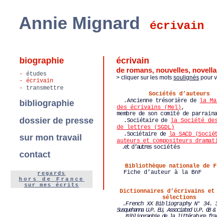
Annie Mignard
écrivain
biographie
écrivain
de romans, nouvelles, novellas
-
études
> cliquer sur les mots
soulignés
pour v
- écrivain
-
transmettre
Sociétés d’auteurs
.
Ancienne trésorière de
la
Ma
bibliographie
des écrivains (Mel)
,
membre de son
comité de parrain
dossier de presse
.
Sociétaire de
la Société de
de lettres (SGDL)
.
Sociétaire de
la SACD (Socié
sur mon travail
auteurs et
compositeurs dramat
.et d’autres
sociétés
contact
Bibliothèque nationale de F
Fiche d’auteur à la BnF
regards
hors de France
sur mes écrits
Dictionnaires d’écrivains et
sélections
.French XX Bibliography N° 34. 
Susquehanna U.P. EU, Associated U.P. GB &
.
Bibliographie de la littérature fra